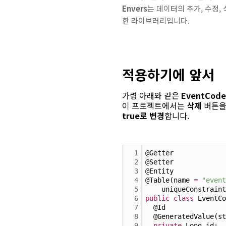
Envers
는 데이터의 추가, 수정,
한 라이브러리입니다.
적용하기에 앞서
가령 아래와 같은
EventCode
이 프로젝트에서는
삭제
버튼을 
true로 변경
합니다.
1
@Getter
2
@Setter
3
@Entity
4
@Table(name 
=
"event
5
    uniqueConstraint
6
public
class
 EventCo
7
  @Id
8
  @GeneratedValue(st
9
private
 Long id;