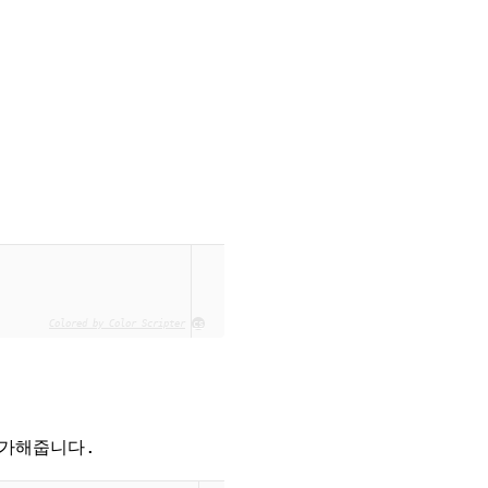
Colored by Color Scripter
cs
가해줍니다.