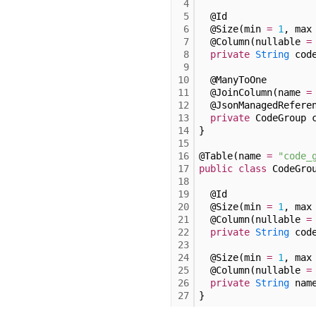
4
5
  @Id
6
  @Size(min 
=
1
, max
7
  @Column(nullable 
=
8
private
String
 cod
9
10
  @ManyToOne
11
  @JoinColumn(name 
=
12
  @JsonManagedRefere
13
private
 CodeGroup 
14
}
15
16
@Table(name 
=
"code_
17
public
class
 CodeGro
18
19
  @Id
20
  @Size(min 
=
1
, max
21
  @Column(nullable 
=
22
private
String
 cod
23
24
  @Size(min 
=
1
, max
25
  @Column(nullable 
=
26
private
String
 nam
27
}