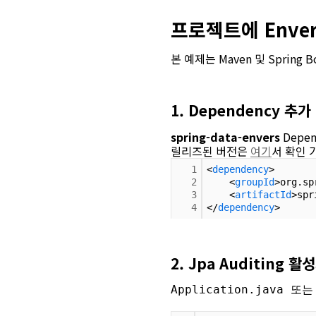
프로젝트에 Enve
본 예제는 Maven 및 Spring
1. Dependency 추가
spring-data-envers
Depe
릴리즈된 버전은
여기
서 확인 
1
<
dependency
>
2
    <
groupId
>org.sp
3
    <
artifactId
>spr
4
</
dependency
>
2. Jpa Auditing 활
Application.java 또