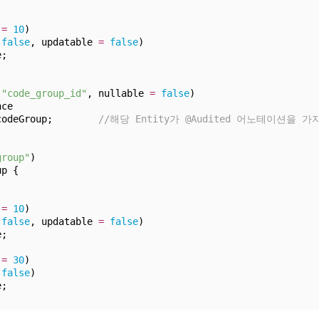
 
=
10
)
false
, updatable 
=
false
)
e;
"code_group_id"
, nullable 
=
false
)
nce
codeGroup;        
//해당 Entity가 @Audited 어노테이션을 
group"
)
up {
 
=
10
)
false
, updatable 
=
false
)
e;
 
=
30
)
false
)
e;