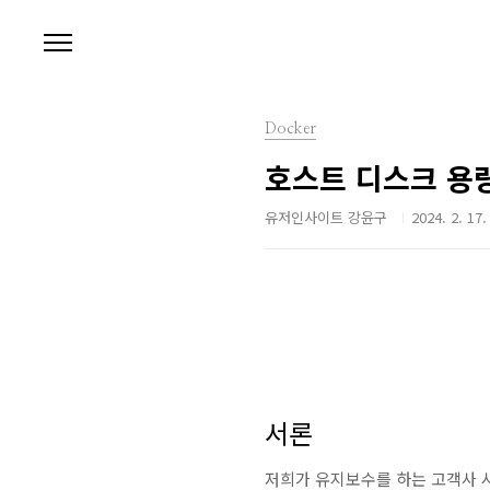
본문 바로가기
Docker
호스트 디스크 용
유저인사이트 강윤구
2024. 2. 17.
서론
저희가 유지보수를 하는 고객사 시