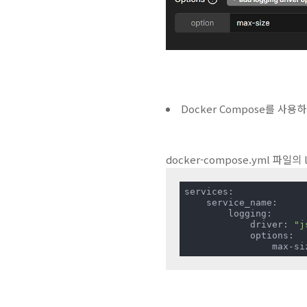
Docker Compose를 사용
docker-compose.yml 파일
services:

    service_name:        

        logging:

            driver: 
"j
            options:

                