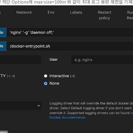
가장 하단 Options에 max-size=100m 와 같이 최대 로그 용량 제한을 기